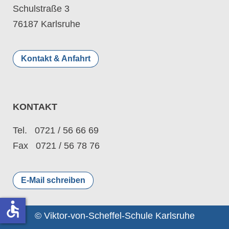
Schulstraße 3
76187 Karlsruhe
Kontakt & Anfahrt
KONTAKT
Tel. 0721 / 56 66 69
Fax 0721 / 56 78 76
E-Mail schreiben
accessible
© Viktor-von-Scheffel-Schule Karlsruhe